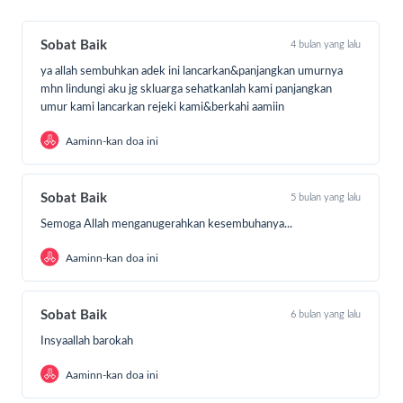
kehilangan rumah karena dijual demi biaya pengobatan
putri tercinta. Kini keluarga kecil ini tinggal menumpang,
berjuang dengan segala keterbatasan.
Sobat Baik
4 bulan yang lalu
ya allah sembuhkan adek ini lancarkan&panjangkan umurnya
mhn lindungi aku jg skluarga sehatkanlah kami panjangkan
umur kami lancarkan rejeki kami&berkahi aamiin
Aaminn-kan doa ini
Sobat Baik
5 bulan yang lalu
Semoga Allah menganugerahkan kesembuhanya...
Aaminn-kan doa ini
Sobat Baik
6 bulan yang lalu
Insyaallah barokah
Aaminn-kan doa ini