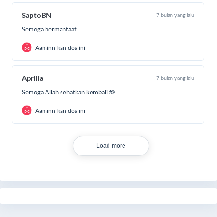
SaptoBN
7 bulan yang lalu
Semoga bermanfaat
Aaminn-kan doa ini
Aprilia
7 bulan yang lalu
Semoga Allah sehatkan kembali 🤲
Aaminn-kan doa ini
Load more
Ayah Amanda bekerja sebagai buruh pikul ikan di PPN
Pengambengan. Namun saat cuaca buruk, pekerjaan itu
terhenti. Untuk bertahan hidup, ia mencari kerja serabutan,
sementara sang istri tak bisa bekerja karena harus menjaga
Amanda setiap waktu. Dalam kondisi serba sulit, mereka