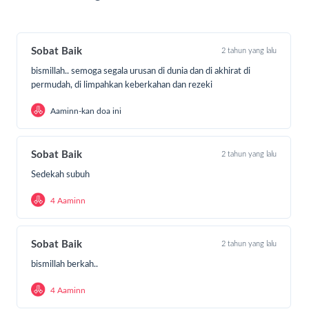
pelunasan tunggakan SPP, pembayaran biaya
masuk sekolah, pembelian seragam dan alat
tulis, sarana penunjang belajar dan bantuan
Sobat Baik
2 tahun yang lalu
buku paket.
bismillah.. semoga segala urusan di dunia dan di akhirat di
permudah, di limpahkan keberkahan dan rezeki
Aaminn-kan doa ini
***
#OrangBaik, yuk dukung dan bantu anak-
Sobat Baik
2 tahun yang lalu
anak Indonesia agar bisa sekolah sampai
Sedekah subuh
lulus!
4 Aaminn
Sobat Baik
2 tahun yang lalu
bismillah berkah..
4 Aaminn