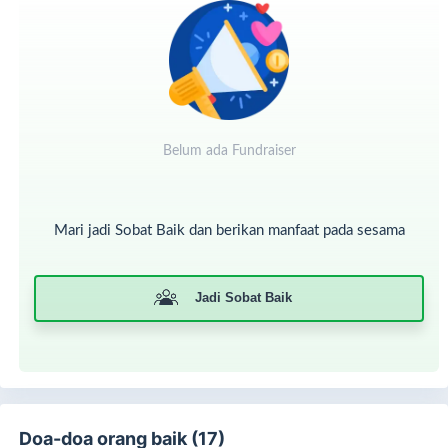
Belum ada Fundraiser
Mari jadi Sobat Baik dan berikan manfaat pada sesama
Jadi Sobat Baik
Oleh karena itu, kami dari Dompet Sosial Madani mengajak
teman-teman semua untuk bersama patungan beasiswa
sekolah untuk anak-anak yatim dhuafa di tingkat
pendidikan PAUD hingga SMA.
Bantuan akan diberikan dalam bentuk
Doa-doa orang baik (17)