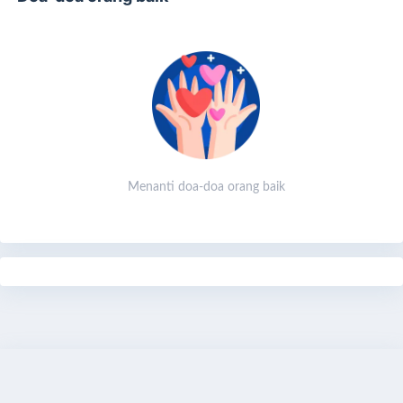
Mari sisihkan sebagian rezeki terbaik Anda. Sekecil apa
pun, akan menjadi amal jariyah yang mengalir tanpa henti,
selama tempat ini digunakan untuk sholat, mengaji, dan
ibadah.
Menanti doa-doa orang baik
Mari bersama wujudkan rumah Allah di Bali. Sebab bisa jadi,
dari tangan Anda lah pahala abadi akan terus mengalir
Share
hingga akhirat kelak.
Bagikan