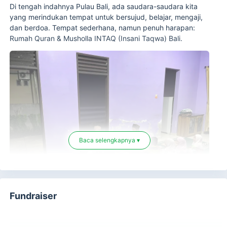
Di tengah indahnya Pulau Bali, ada saudara-saudara kita
yang merindukan tempat untuk bersujud, belajar, mengaji,
dan berdoa. Tempat sederhana, namun penuh harapan:
Rumah Quran & Musholla INTAQ (Insani Taqwa) Bali.
Baca selengkapnya ▾
Fundraiser
Mereka ingin ada ruang di mana anak-anak bisa belajar
mencintai Al-Qur’an, para orang tua bisa berkumpul dalam