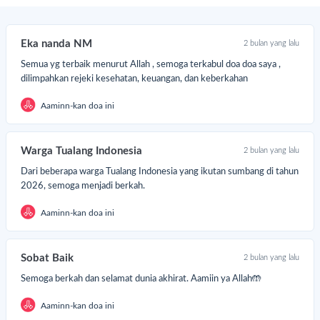
rkadang terkendala oleh persiapan yang mendadak atau dana yang
lum cukup terkumpul saat Idul Adha tiba.
Eka nanda NM
2 bulan yang lalu
rena itu, DSM menghadirkan Program Tabung Qurban, sebuah cara
Semua yg terbaik menurut Allah , semoga terkabul doa doa saya ,
derhana untuk mempersiapkan qurban tahun depan mulai dari
dilimpahkan rejeki kesehatan, keuangan, dan keberkahan
karang.
Aaminn-kan doa ini
Warga Tualang Indonesia
2 bulan yang lalu
Dari beberapa warga Tualang Indonesia yang ikutan sumbang di tahun
2026, semoga menjadi berkah.
Aaminn-kan doa ini
Sobat Baik
2 bulan yang lalu
Semoga berkah dan selamat dunia akhirat. Aamiin ya Allah🤲
ngan menabung secara bertahap sesuai kemampuan, Anda dapat
Aaminn-kan doa ini
rencanakan qurban dengan lebih tenang tanpa harus terbebani