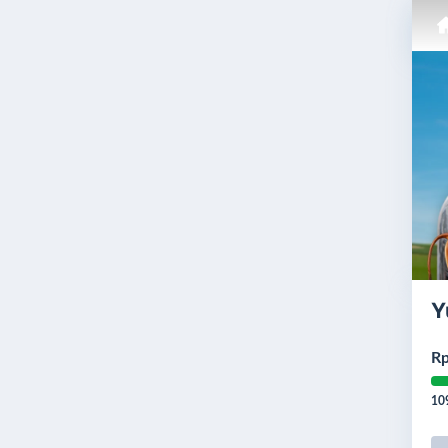
Y
Rp
10