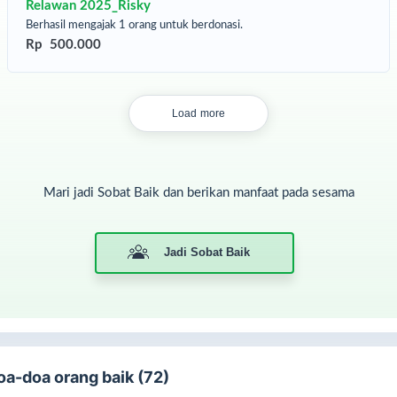
bagai amal saleh yang terus mengalir manfaatnya. Aamiin.
Relawan 2025_Risky
Berhasil mengajak 1 orang untuk berdonasi.
mun, semangat qurban tidak harus berhenti sampai di sini.
Rp 500.000
Load more
Mari jadi Sobat Baik dan berikan manfaat pada sesama
Jadi Sobat Baik
oa-doa orang baik (72)
nyak orang memiliki keinginan untuk berqurban setiap tahun, tetapi