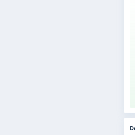
se
Na
D
Ba