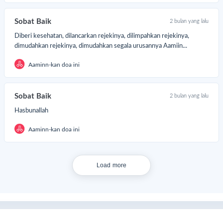
njelang Idul Adha. Sedikit demi sedikit, insyaAllah niat baik yang
tanam hari ini akan tumbuh menjadi ibadah qurban di tahun
Sobat Baik
2 bulan yang lalu
ndatang.
Diberi kesehatan, dilancarkan rejekinya, dilimpahkan rejekinya,
ri jaga semangat berbagi yang telah dimulai.
dimudahkan rejekinya, dimudahkan segala urusannya Aamiin...
rena qurban boleh usai, tetapi niat baik jangan sampai selesai.
Aaminn-kan doa ini
k, mulai Tabung Qurban hari ini
dan persiapkan qurban terbaik
tuk Idul Adha berikutnya!
Sobat Baik
2 bulan yang lalu
Hasbunallah
Aaminn-kan doa ini
Load more